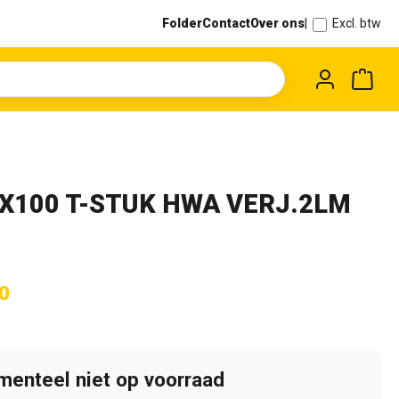
Folder
Contact
Over ons
|
Excl. btw
Wink
X100 T-STUK HWA VERJ.2LM
0
enteel niet op voorraad