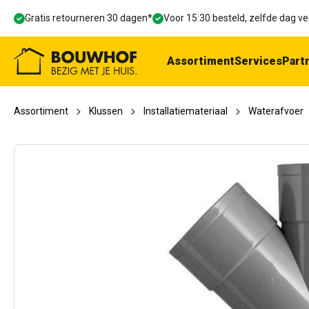
oekopdracht
Ga naar de hoofdnavigatie
Gratis retourneren 30 dagen*
Voor 15:30 besteld, zelfde dag 
Assortiment
Services
Part
Assortiment
Klussen
Installatiemateriaal
Waterafvoer