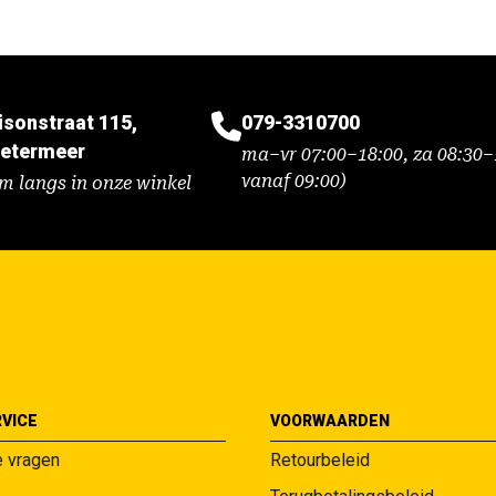
isonstraat 115,
079-3310700
etermeer
ma–vr 07:00–18:00, za 08:30–1
vanaf 09:00)
m langs in onze winkel
VICE
VOORWAARDEN
e vragen
Retourbeleid