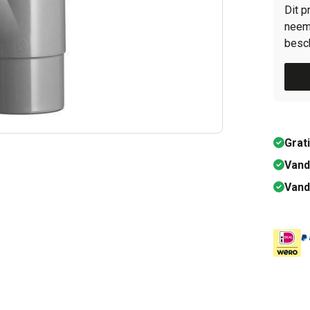
Dit p
neem 
besch
Grat
Vand
Vand