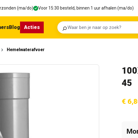
verzonden (ma/do)
Voor 15:30 besteld, binnen 1 uur afhalen (ma/do)
ners
Blog
Acties
Zoeken
Hemelwaterafvoer
100
45
€ 6,8
Mom