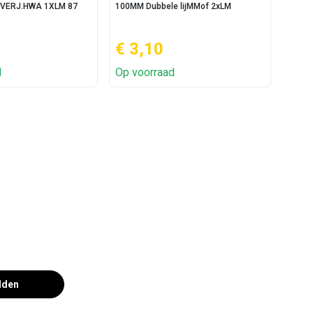
VERJ.HWA 1XLM 87
100MM Dubbele lijMMof 2xLM
100MM
€ 3,10
€ 2
d
Op voorraad
Op v
lden