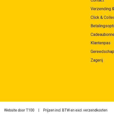
Contact
Verzending 
Click & Colle
Betalingsopt
Cadeaubonn
Klantenpas
Gereedschap
Zagerij
Website door
T100
|
Prijzen incl. BTW en excl. verzendkosten