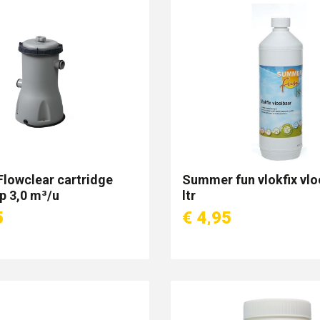
Flowclear cartridge
Summer fun vlokfix vlo
p 3,0 m³/u
ltr
5
€ 4,95