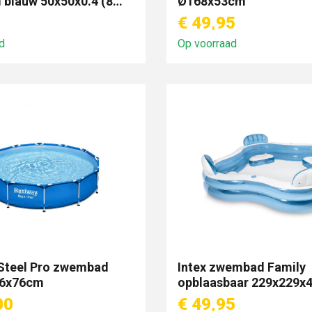
blauw 50x50x0.4 (8
Ø168x53cm
€ 49,95
d
Op voorraad
Steel Pro zwembad
Intex zwembad Family
66x76cm
opblaasbaar 229x229x
00
€ 49,95