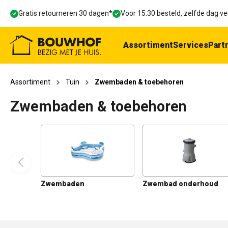
oekopdracht
Ga naar de hoofdnavigatie
Gratis retourneren 30 dagen*
Voor 15:30 besteld, zelfde dag 
Assortiment
Services
Part
Assortiment
Tuin
Zwembaden & toebehoren
Zwembaden & toebehoren
Zwembaden
Zwembad onderhoud