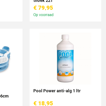
thoek 221
€ 79,95
Op voorraad
Pool Power anti-alg 1 ltr
46cm
€ 18,95