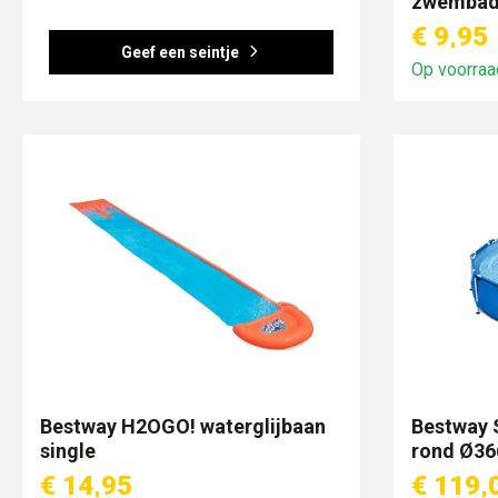
zwembad 
stuks)
€ 9,95
Geef een seintje
Op voorraa
Bestway H2OGO! waterglijbaan
Bestway 
single
rond Ø3
€ 14,95
€ 119,