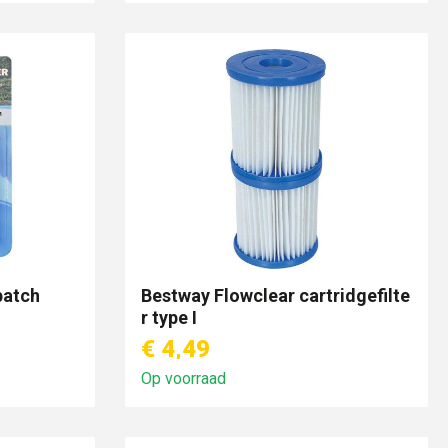
patch
Bestway Flowclear cartridgefilte
r type I
€ 4,49
Op voorraad