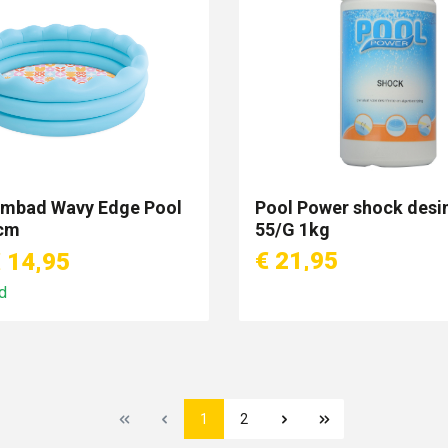
embad Wavy Edge Pool
Pool Power shock desi
cm
55/G 1kg
€ 21,95
 14,95
d
1
2