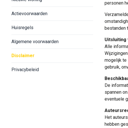
personen he
Actievoorwaarden
Verzamelde 
omstandighe
Huisregels
bestanden t
Uitsluiting
Algemene voorwaarden
Alle inform
Wijzigingen
Disclaimer
mogelijk te
gebruik, on
Privacybeleid
Beschikba
De informa
spannen ons
eventuele g
Auteursrec
Het auteurs
hebben gest