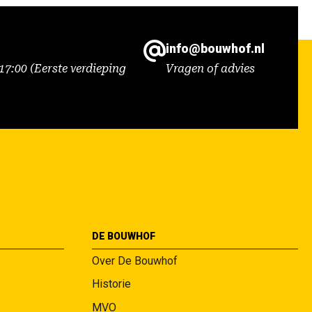
info@bouwhof.nl
7:00 (Eerste verdieping
Vragen of advies
DE BOUWHOF
Over De Bouwhof
Historie
MVO