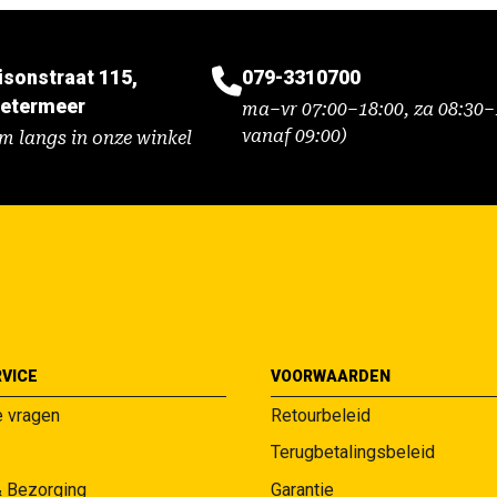
isonstraat 115,
079-3310700
etermeer
ma–vr 07:00–18:00, za 08:30–1
vanaf 09:00)
m langs in onze winkel
VICE
VOORWAARDEN
e vragen
Retourbeleid
Terugbetalingsbeleid
& Bezorging
Garantie