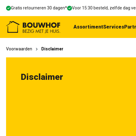
oekopdracht
Ga naar de hoofdnavigatie
Gratis retourneren 30 dagen*
Voor 15:30 besteld, zelfde dag 
Assortiment
Services
Part
Voorwaarden
Disclaimer
Disclaimer