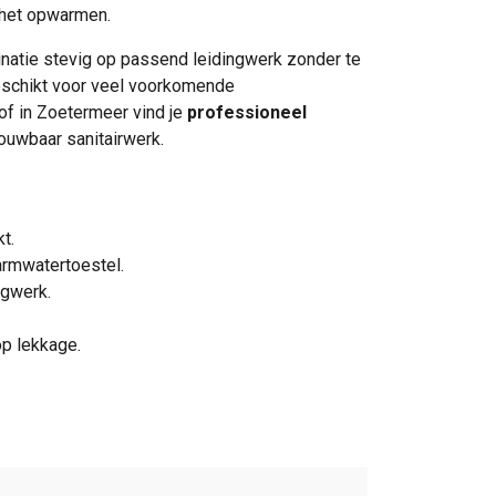
 het opwarmen.
natie stevig op passend leidingwerk zonder te
eschikt voor veel voorkomende
of in Zoetermeer vind je
professioneel
ouwbaar sanitairwerk.
t.
armwatertoestel.
ngwerk.
op lekkage.