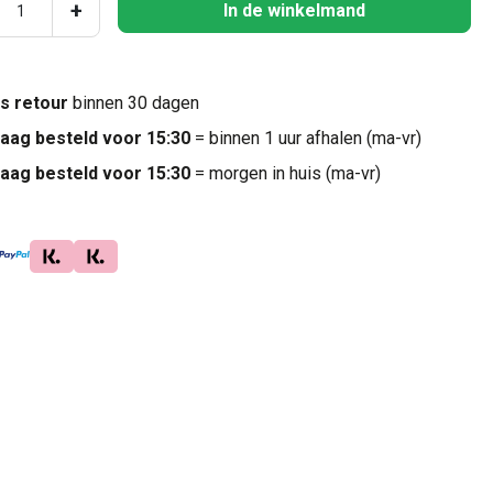
ucthoeveelheid: Voer de gewenste hoeveel
+
In de winkelmand
is retour
binnen 30 dagen
aag besteld voor 15:30
= binnen 1 uur afhalen (ma-vr)
aag besteld voor 15:30
= morgen in huis (ma-vr)