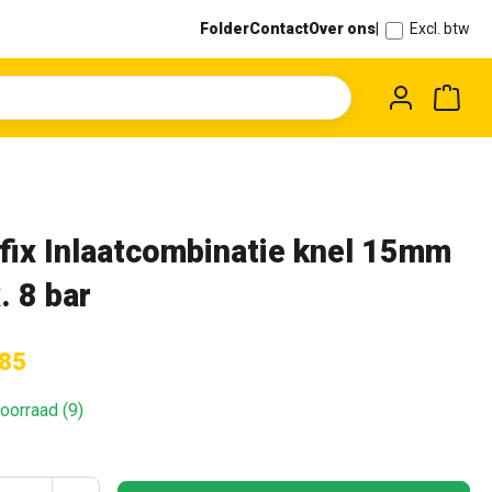
Folder
Contact
Over ons
|
Excl. btw
Wink
fix Inlaatcombinatie knel 15mm
. 8 bar
,85
oorraad (9)