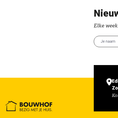
Nieuw
Elke week
Ed
Zo
Ko