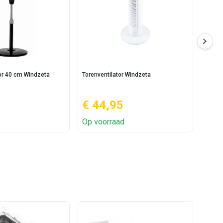
tor 40 cm Windzeta
Torenventilator Windzeta
Tafelv
€ 44,95
€ 
Op voorraad