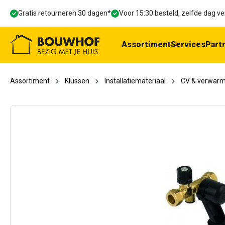
oekopdracht
Ga naar de hoofdnavigatie
Gratis retourneren 30 dagen*
Voor 15:30 besteld, zelfde dag 
Assortiment
Services
Part
Assortiment
Klussen
Installatiemateriaal
CV & verwar