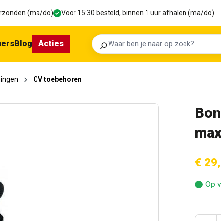
verzonden (ma/do)
Voor 15:30 besteld, binnen 1 uur afhalen (ma/do)
ners
Blog
Acties
Zoeken
mingen
CV toebehoren
Bon
max
€ 29
Op v