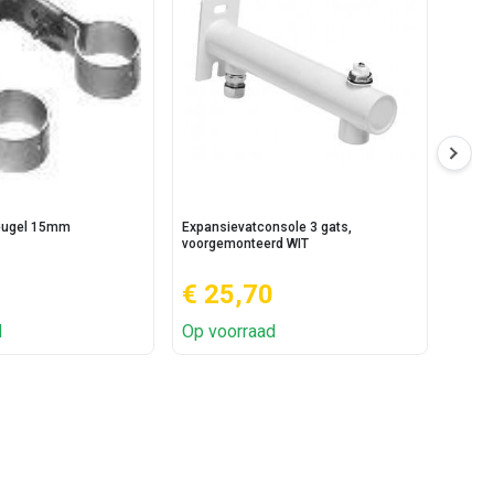
beugel 15mm
Expansievatconsole 3 gats,
Onder
voorgemonteerd WIT
€ 25,70
€ 2
d
Op voorraad
Op v