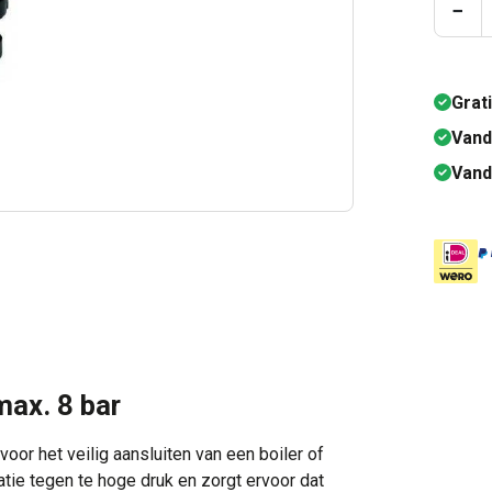
Prod
−
Grat
Vand
Vand
ax. 8 bar
oor het veilig aansluiten van een boiler of
tie tegen te hoge druk en zorgt ervoor dat