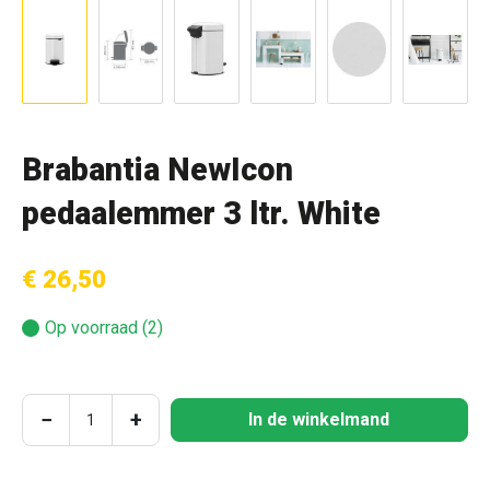
Brabantia NewIcon
pedaalemmer 3 ltr. White
€ 26,50
Op voorraad (2)
Producthoeveelheid: Voer de gewenste hoeve
−
+
In de winkelmand