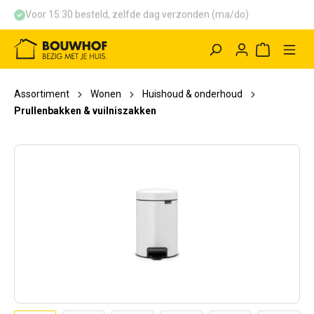
Voor 15:30 besteld, zelfde dag verzonden (ma/do)
hoofdinhoud
Winkelwag
Assortiment
Wonen
Huishoud & onderhoud
Prullenbakken & vuilniszakken