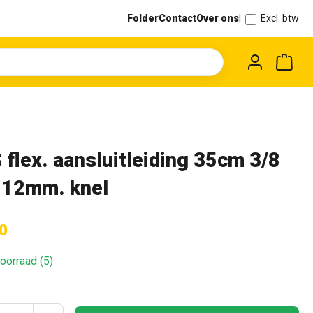
Folder
Contact
Over ons
|
Excl. btw
Wink
 flex. aansluitleiding 35cm 3/8
x 12mm. knel
0
oorraad (5)