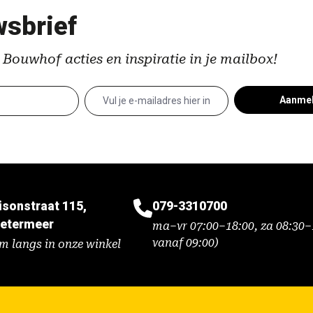
sbrief
 Bouwhof acties en inspiratie in je mailbox!
Aanme
isonstraat 115,
079-3310700
etermeer
ma–vr 07:00–18:00, za 08:30–1
vanaf 09:00)
m langs in onze winkel