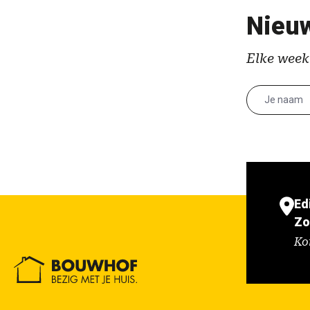
Nieuw
Elke week
Ed
Zo
Ko