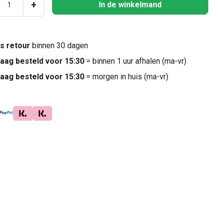
ucthoeveelheid: Voer de gewenste hoeveel
+
In de winkelmand
is retour
binnen 30 dagen
aag besteld voor 15:30
= binnen 1 uur afhalen (ma-vr)
aag besteld voor 15:30
= morgen in huis (ma-vr)