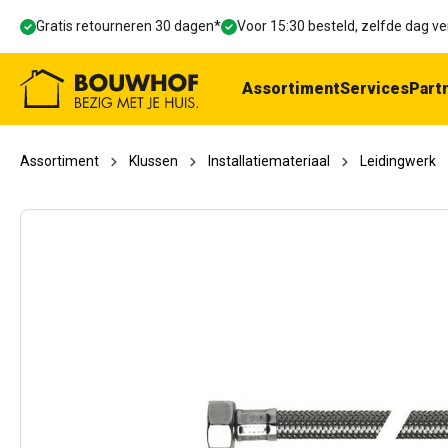
oekopdracht
Ga naar de hoofdnavigatie
Gratis retourneren 30 dagen*
Voor 15:30 besteld, zelfde dag 
Assortiment
Services
Part
Assortiment
Klussen
Installatiemateriaal
Leidingwerk