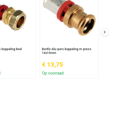
s koppeling knel
Bonfix Alu-pers koppeling m-press
Bonfi
16x15mm
1/2"
€ 13,75
€ 
d
Op voorraad
Op v