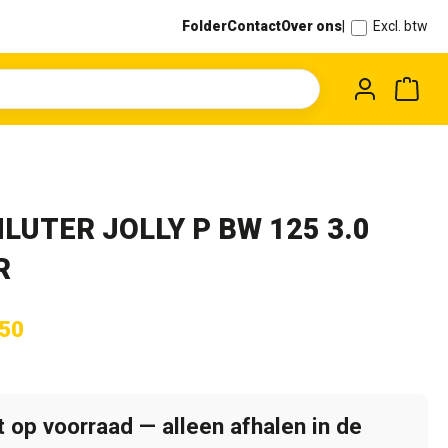
Folder
Contact
Over ons
|
Excl. btw
Wink
LUTER JOLLY P BW 125 3.0
R
,50
t op voorraad — alleen afhalen in de