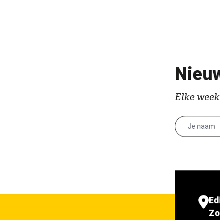
Nieuw
Elke week
Ed
Zo