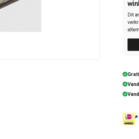
win
Dit a
verkr
alter
Grat
Vand
Vand