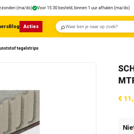
verzonden (ma/do)
Voor 15:30 besteld, binnen 1 uur afhalen (ma/do)
ners
Blog
Acties
Zoeken
unststof tegelstrips
SCH
MT
€ 11
Nie