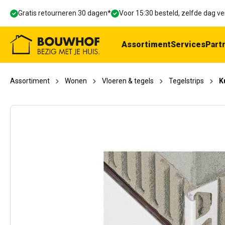
oekopdracht
Ga naar de hoofdnavigatie
Gratis retourneren 30 dagen*
Voor 15:30 besteld, zelfde dag 
Assortiment
Services
Part
Assortiment
Wonen
Vloeren & tegels
Tegelstrips
K