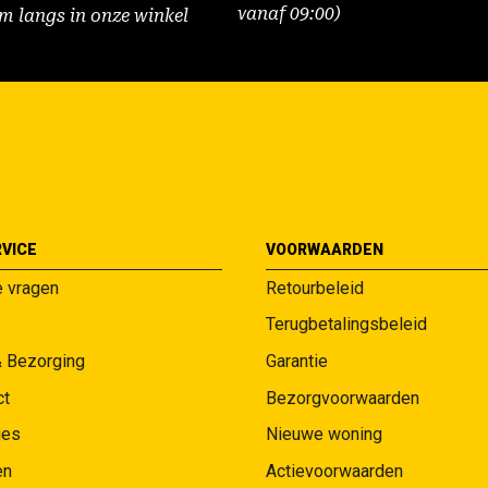
vanaf 09:00)
m langs in onze winkel
VICE
VOORWAARDEN
e vragen
Retourbeleid
Terugbetalingsbeleid
& Bezorging
Garantie
ct
Bezorgvoorwaarden
ies
Nieuwe woning
en
Actievoorwaarden