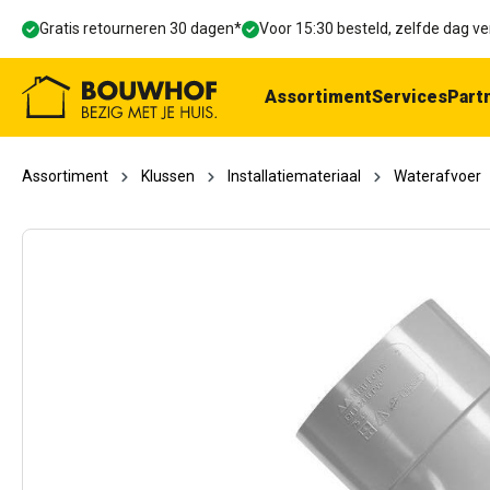
oekopdracht
Ga naar de hoofdnavigatie
Gratis retourneren 30 dagen*
Voor 15:30 besteld, zelfde dag 
Assortiment
Services
Part
Assortiment
Klussen
Installatiemateriaal
Waterafvoer