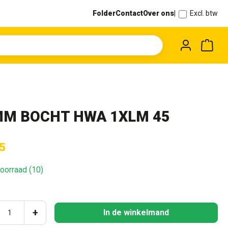
Folder
Contact
Over ons
|
Excl. btw
Wink
M BOCHT HWA 1XLM 45
5
oorraad (10)
ucthoeveelheid: Voer de gewenste hoeveel
+
In de winkelmand