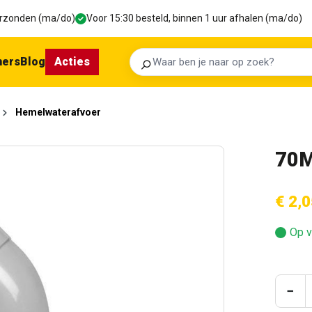
verzonden (ma/do)
Voor 15:30 besteld, binnen 1 uur afhalen (ma/do)
ners
Blog
Acties
Zoeken
Hemelwaterafvoer
70M
€ 2,0
Op v
Prod
−