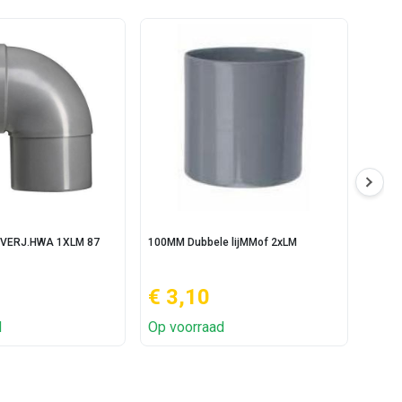
VERJ.HWA 1XLM 87
100MM Dubbele lijMMof 2xLM
100MM
€ 3,10
€ 2
d
Op voorraad
Op v