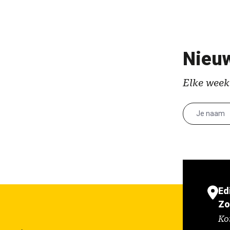
Nieuw
Elke week
Ed
Zo
Ko