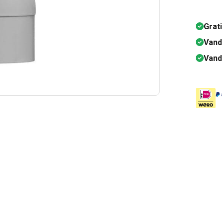
Grat
Vand
Vand