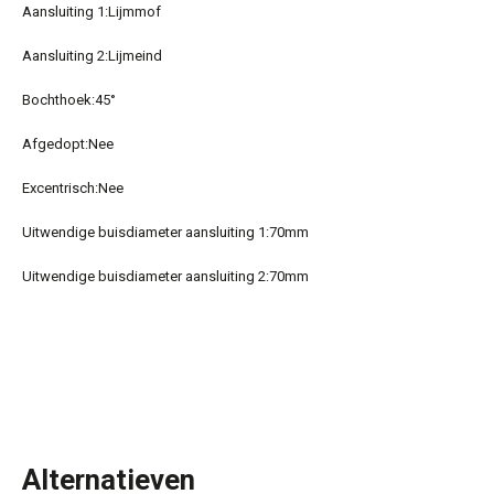
Aansluiting 1:
Lijmmof
Aansluiting 2:
Lijmeind
Bochthoek:
45
°
Afgedopt:
Nee
Excentrisch:
Nee
Uitwendige buisdiameter aansluiting 1:
70
mm
Uitwendige buisdiameter aansluiting 2:
70
mm
Alternatieven