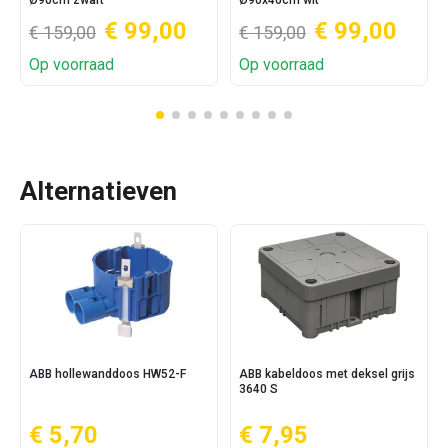
Ø90cm zwart
Ø90x40cm wit
€ 99,00
€ 99,00
€ 159,00
€ 159,00
Op voorraad
Op voorraad
Alternatieven
ABB hollewanddoos HW52-F
ABB kabeldoos met deksel grijs
3640 S
€ 5,70
€ 7,95