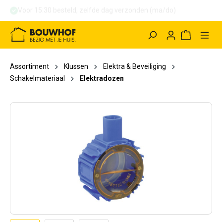
Voor 15:30 besteld, binnen 1 uur afhalen (ma/do)
hoofdinhoud
Winkelwag
Assortiment
Klussen
Elektra & Beveiliging
Schakelmateriaal
Elektradozen