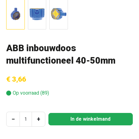
ABB inbouwdoos
multifunctioneel 40-50mm
€ 3,66
Op voorraad (89)
Producthoeveelheid: Voer de gewenste hoeve
−
+
In de winkelmand