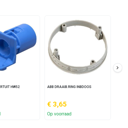
RTUIT HW52
ABB DRAAIB.RING INBDOOS
ABB 
€ 3,65
€ 9
d
Op voorraad
Op v