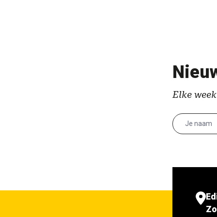
Nieuw
Elke week
Ed
Zo