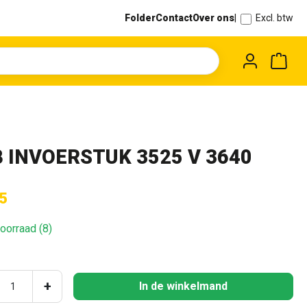
Folder
Contact
Over ons
|
Excl. btw
Wink
 INVOERSTUK 3525 V 3640
5
oorraad (8)
ucthoeveelheid: Voer de gewenste hoeveel
+
In de winkelmand