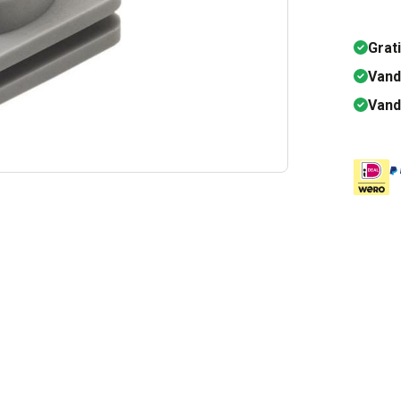
Grat
Vand
Vand