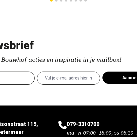
sbrief
 Bouwhof acties en inspiratie in je mailbox!
Aanme
isonstraat 115,
079-3310700
etermeer
ma–vr 07:00–18:00, za 08:30–1