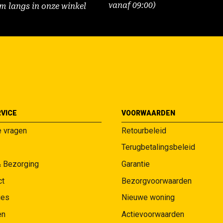
vanaf 09:00)
m langs in onze winkel
VICE
VOORWAARDEN
e vragen
Retourbeleid
Terugbetalingsbeleid
& Bezorging
Garantie
ct
Bezorgvoorwaarden
ies
Nieuwe woning
en
Actievoorwaarden