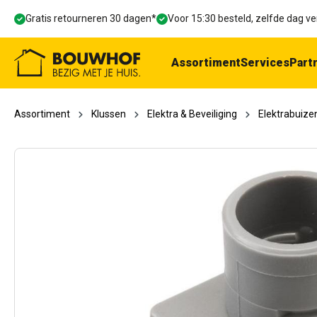
oekopdracht
Ga naar de hoofdnavigatie
Gratis retourneren 30 dagen*
Voor 15:30 besteld, zelfde dag 
Assortiment
Services
Part
Assortiment
Klussen
Elektra & Beveiliging
Elektrabuize