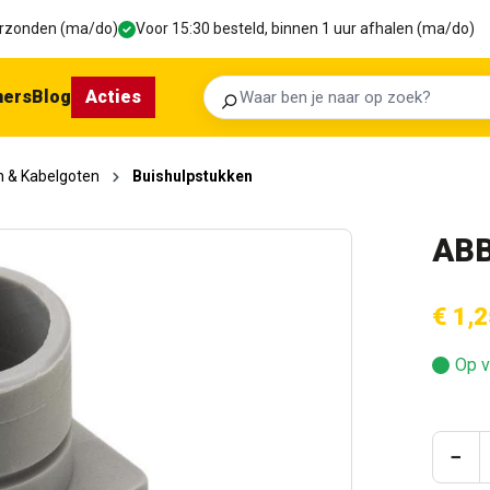
verzonden (ma/do)
Voor 15:30 besteld, binnen 1 uur afhalen (ma/do)
ners
Blog
Acties
Zoeken
n & Kabelgoten
Buishulpstukken
ABB
€ 1,2
Op v
Prod
−