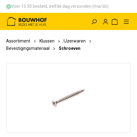
Voor 15:30 besteld, zelfde dag verzonden (ma/do)
hoofdinhoud
Winkelwag
Assortiment
Klussen
IJzerwaren
Bevestigingsmateriaal
Schroeven