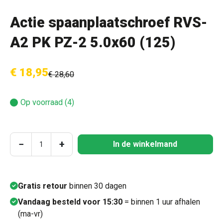
Actie spaanplaatschroef RVS-
A2 PK PZ-2 5.0x60 (125)
€ 18,95
€ 28,60
Op voorraad (4)
Producthoeveelheid: Voer de gewenste hoeve
−
+
In de winkelmand
Gratis retour
binnen 30 dagen
Vandaag besteld voor 15:30
= binnen 1 uur afhalen
(ma-vr)