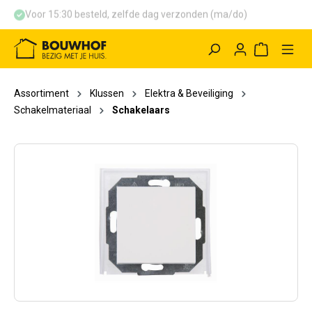
Voor 15:30 besteld, zelfde dag verzonden (ma/do)
hoofdinhoud
Winkelwag
Assortiment
Klussen
Elektra & Beveiliging
Schakelmateriaal
Schakelaars