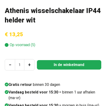
Athenis wisselschakelaar IP44
helder wit
€ 13,25
Op voorraad (5)
Producthoeveelheid: Voer de gewenste hoeve
−
+
In de winkelmand
Gratis retour
binnen 30 dagen
Vandaag besteld voor 15:30
= binnen 1 uur afhalen
(ma-vr)
Vandaag besteld voor 15:30
= morgen in huis (ma-vr)