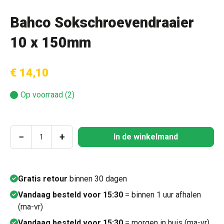
Bahco Sokschroevendraaier
10 x 150mm
€ 14,10
Op voorraad (2)
Producthoeveelheid: Voer de gewenste hoeve
−
+
In de winkelmand
Gratis retour
binnen 30 dagen
Vandaag besteld voor 15:30
= binnen 1 uur afhalen
(ma-vr)
Vandaag besteld voor 15:30
= morgen in huis (ma-vr)