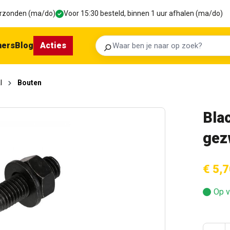
verzonden (ma/do)
Voor 15:30 besteld, binnen 1 uur afhalen (ma/do)
ners
Blog
Acties
Zoeken
l
Bouten
Blac
gez
€ 5,7
Op v