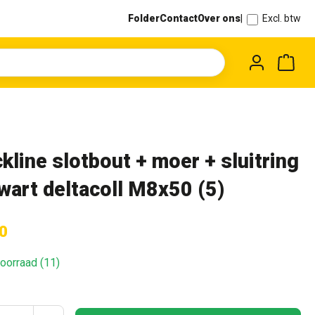
Folder
Contact
Over ons
|
Excl. btw
Wink
kline slotbout + moer + sluitring
wart deltacoll M8x50 (5)
0
oorraad (11)