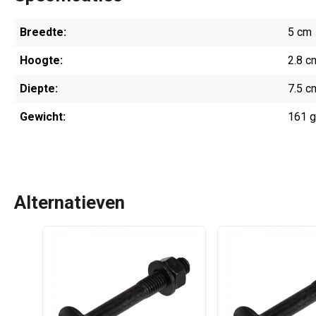
Breedte:
5 cm
Hoogte:
2.8 c
Diepte:
7.5 c
Gewicht:
161 
Alternatieven