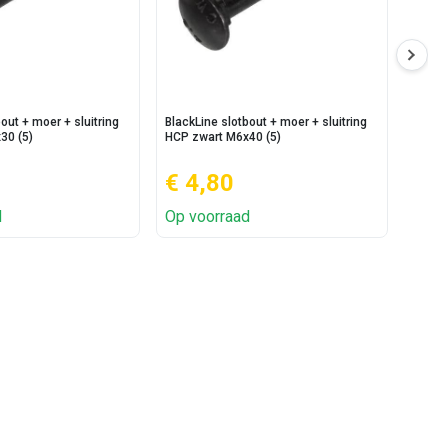
out + moer + sluitring
BlackLine slotbout + moer + sluitring
BlackL
30 (5)
HCP zwart M6x40 (5)
HCP z
€ 4,80
€ 5
d
Op voorraad
Op v