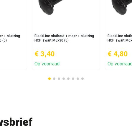
r + sluitring
BlackLine slotbout + moer + sluitring
BlackLine slotb
0 (5)
HCP zwart M5x30 (5)
HCP zwart M6x
€ 3,40
€ 4,80
Op voorraad
Op voorraa
sbrief