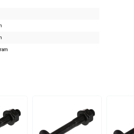
m
m
gram