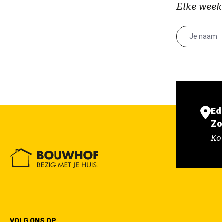
Elke week
Ed
Zo
Ko
VOLG ONS OP