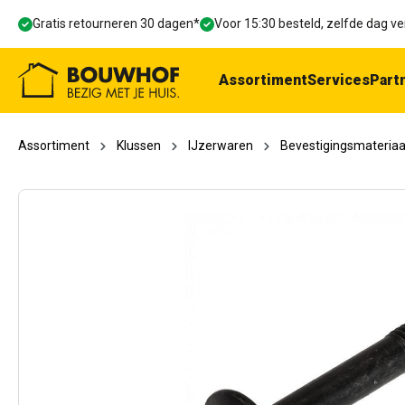
oekopdracht
Ga naar de hoofdnavigatie
Gratis retourneren 30 dagen*
Voor 15:30 besteld, zelfde dag 
Assortiment
Services
Part
Assortiment
Klussen
IJzerwaren
Bevestigingsmateriaa