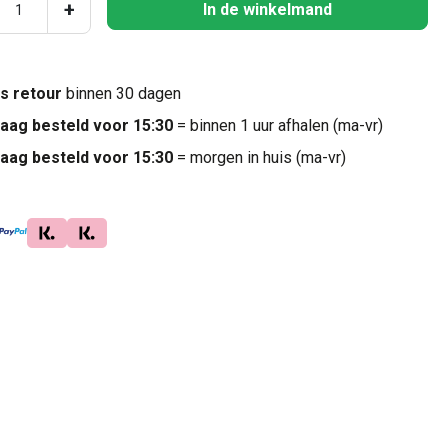
ucthoeveelheid: Voer de gewenste hoeveel
+
In de winkelmand
is retour
binnen 30 dagen
aag besteld voor 15:30
= binnen 1 uur afhalen (ma-vr)
aag besteld voor 15:30
= morgen in huis (ma-vr)