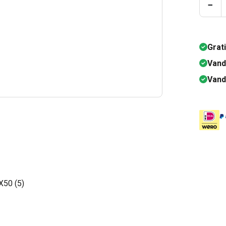
Prod
−
Grat
Vand
Vand
50 (5)