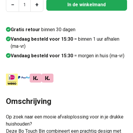
Producthoeveelheid: Voer de gewenste hoeve
−
+
In de winkelmand
Gratis retour
binnen 30 dagen
Vandaag besteld voor 15:30
= binnen 1 uur afhalen
(ma-vr)
Vandaag besteld voor 15:30
= morgen in huis (ma-vr)
Omschrijving
Op zoek naar een mooie afvaloplossing voor in je drukke
huishouden?
Deze Bo Touch Bin combineert een prachtig design met