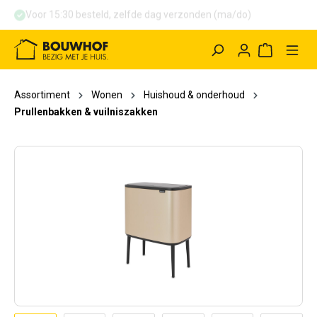
Voor 15:30 besteld, zelfde dag verzonden (ma/do)
hoofdinhoud
Winkelwag
Assortiment
Wonen
Huishoud & onderhoud
Prullenbakken & vuilniszakken