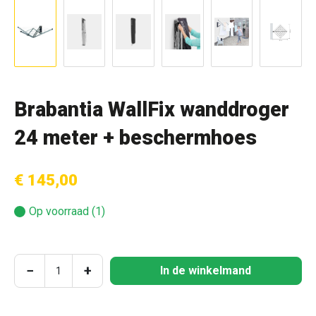
Brabantia WallFix wanddroger
24 meter + beschermhoes
€ 145,00
Op voorraad (1)
Producthoeveelheid: Voer de gewenste hoeve
−
+
In de winkelmand