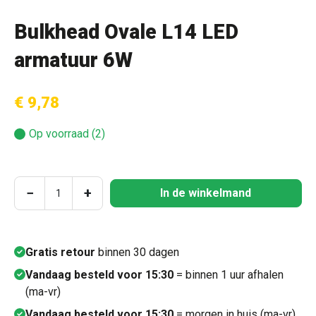
Bulkhead Ovale L14 LED
armatuur 6W
€ 9,78
Op voorraad (2)
Producthoeveelheid: Voer de gewenste hoeve
−
+
In de winkelmand
Gratis retour
binnen 30 dagen
Vandaag besteld voor 15:30
= binnen 1 uur afhalen
(ma-vr)
Vandaag besteld voor 15:30
= morgen in huis (ma-vr)