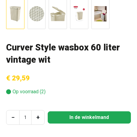
Curver Style wasbox 60 liter
vintage wit
€ 29,59
Op voorraad (2)
Producthoeveelheid: Voer de gewenste hoeve
−
+
In de winkelmand