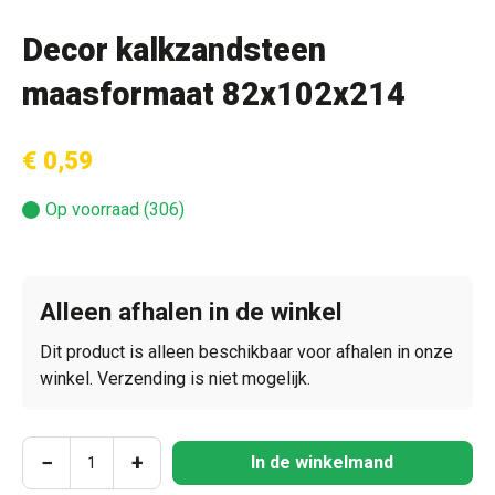
Decor kalkzandsteen
maasformaat 82x102x214
€ 0,59
Op voorraad (306)
Alleen afhalen in de winkel
Dit product is alleen beschikbaar voor afhalen in onze
winkel. Verzending is niet mogelijk.
Producthoeveelheid: Voer de gewenste hoeve
−
+
In de winkelmand