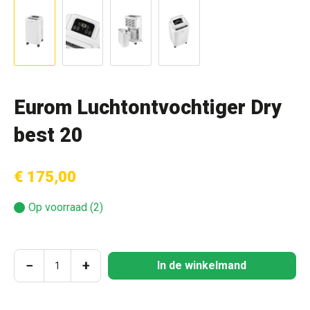
Eurom Luchtontvochtiger Dry
best 20
€ 175,00
Op voorraad (2)
Producthoeveelheid: Voer de gewenste hoeve
−
+
In de winkelmand