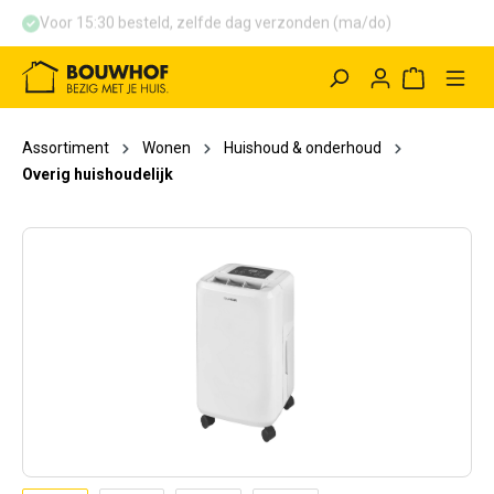
Voor 15:30 besteld, zelfde dag verzonden (ma/do)
hoofdinhoud
Winkelwag
Assortiment
Wonen
Huishoud & onderhoud
Overig huishoudelijk