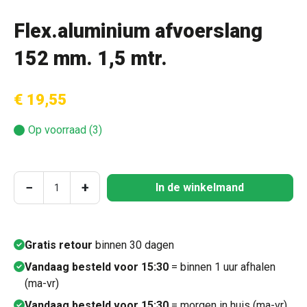
Flex.aluminium afvoerslang
152 mm. 1,5 mtr.
€ 19,55
Op voorraad (3)
Producthoeveelheid: Voer de gewenste hoeve
−
+
In de winkelmand
Gratis retour
binnen 30 dagen
Vandaag besteld voor 15:30
= binnen 1 uur afhalen
(ma-vr)
Vandaag besteld voor 15:30
= morgen in huis (ma-vr)