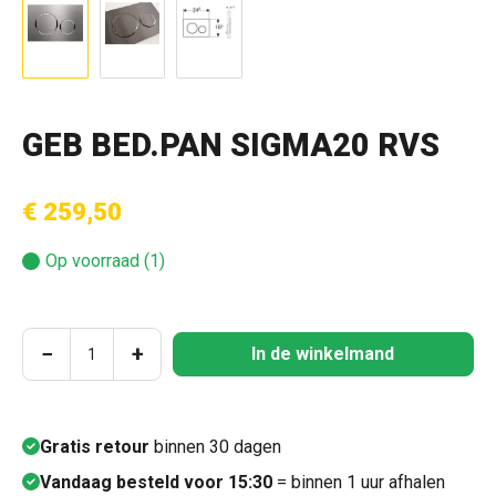
GEB BED.PAN SIGMA20 RVS
€ 259,50
Op voorraad (1)
Producthoeveelheid: Voer de gewenste hoeve
−
+
In de winkelmand
Gratis retour
binnen 30 dagen
Vandaag besteld voor 15:30
= binnen 1 uur afhalen