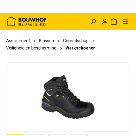
Voor 15:30 besteld, binnen 1 uur afhalen (ma/do)
hoofdinhoud
Winkelwag
Assortiment
Klussen
Gereedschap
Veiligheid en bescherming
Werkschoenen