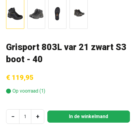
Grisport 803L var 21 zwart S3
boot - 40
€ 119,95
Op voorraad (1)
Producthoeveelheid: Voer de gewenste hoeve
−
+
In de winkelmand