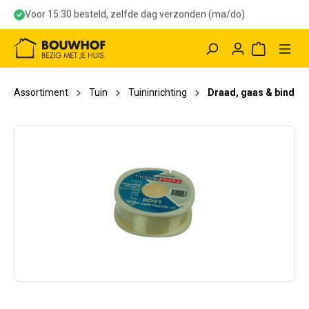
Voor 15:30 besteld, zelfde dag verzonden (ma/do)
hoofdinhoud
Winkelwag
Assortiment
Tuin
Tuininrichting
Draad, gaas & bind