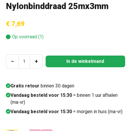
Nylonbinddraad 25mx3mm
€ 7,69
Op voorraad (1)
Producthoeveelheid: Voer de gewenste hoeve
−
+
In de winkelmand
Gratis retour
binnen 30 dagen
Vandaag besteld voor 15:30
= binnen 1 uur afhalen
(ma-vr)
Vandaag besteld voor 15:30
= morgen in huis (ma-vr)