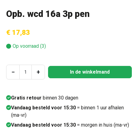
Opb. wcd 16a 3p pen
€ 17,83
Op voorraad (3)
Producthoeveelheid: Voer de gewenste hoeve
−
+
In de winkelmand
Gratis retour
binnen 30 dagen
Vandaag besteld voor 15:30
= binnen 1 uur afhalen
(ma-vr)
Vandaag besteld voor 15:30
= morgen in huis (ma-vr)