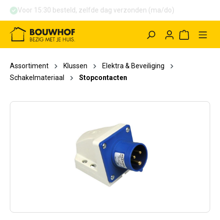
Voor 15:30 besteld, zelfde dag verzonden (ma/do)
hoofdinhoud
Winkelwag
Assortiment
Klussen
Elektra & Beveiliging
Schakelmateriaal
Stopcontacten