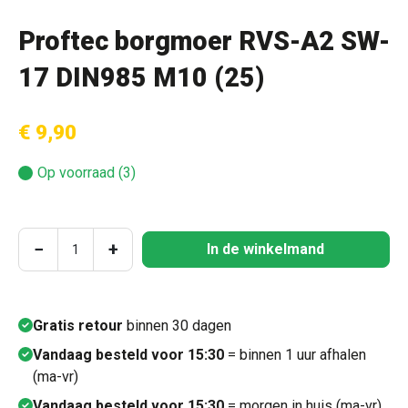
Proftec borgmoer RVS-A2 SW-
17 DIN985 M10 (25)
€ 9,90
Op voorraad (3)
Producthoeveelheid: Voer de gewenste hoeve
−
+
In de winkelmand
Gratis retour
binnen 30 dagen
Vandaag besteld voor 15:30
= binnen 1 uur afhalen
(ma-vr)
Vandaag besteld voor 15:30
= morgen in huis (ma-vr)