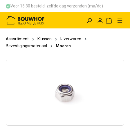
Voor 15:30 besteld, zelfde dag verzonden (ma/do)
hoofdinhoud
Winkelwag
Assortiment
Klussen
IJzerwaren
Bevestigingsmateriaal
Moeren