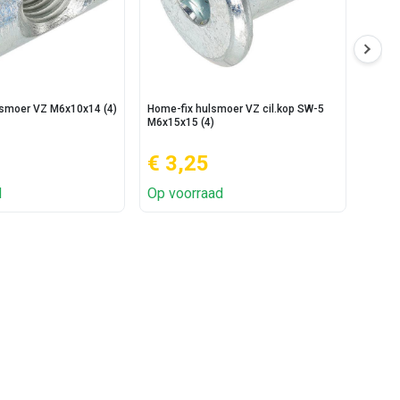
smoer VZ M6x10x14 (4)
Home-fix hulsmoer VZ cil.kop SW-5
Home-
M6x15x15 (4)
(10)
€ 3,25
€ 3
d
Op voorraad
Op v