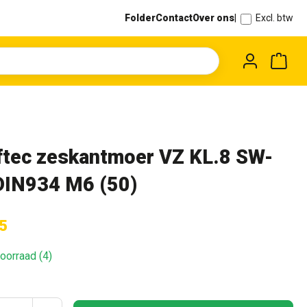
Folder
Contact
Over ons
|
Excl. btw
Wink
ftec zeskantmoer VZ KL.8 SW-
DIN934 M6 (50)
5
oorraad (4)