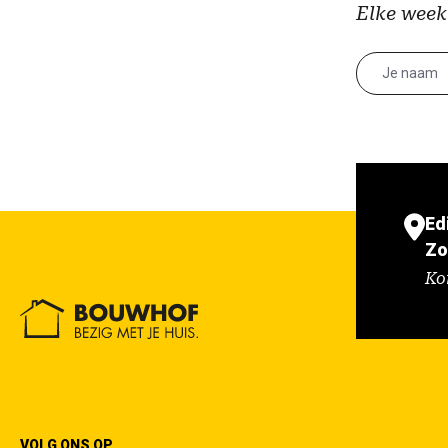
Elke week
Ed
Zo
Ko
VOLG ONS OP