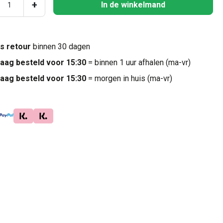
ucthoeveelheid: Voer de gewenste hoeveel
+
In de winkelmand
is retour
binnen 30 dagen
aag besteld voor 15:30
= binnen 1 uur afhalen (ma-vr)
aag besteld voor 15:30
= morgen in huis (ma-vr)