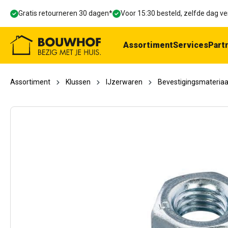
oekopdracht
Ga naar de hoofdnavigatie
Gratis retourneren 30 dagen*
Voor 15:30 besteld, zelfde dag 
Assortiment
Services
Part
Assortiment
Klussen
IJzerwaren
Bevestigingsmateriaa