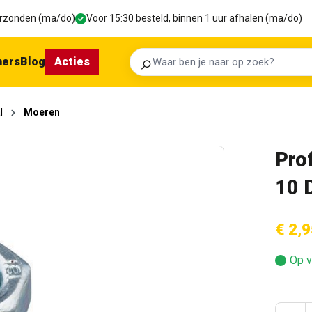
verzonden (ma/do)
Voor 15:30 besteld, binnen 1 uur afhalen (ma/do)
ners
Blog
Acties
Zoeken
l
Moeren
Pro
10 
€ 2,9
Op v