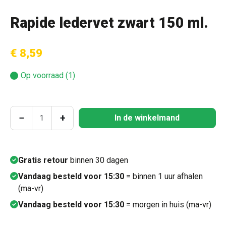
Rapide ledervet zwart 150 ml.
€ 8,59
Op voorraad (1)
Producthoeveelheid: Voer de gewenste hoeve
−
+
In de winkelmand
Gratis retour
binnen 30 dagen
Vandaag besteld voor 15:30
= binnen 1 uur afhalen
(ma-vr)
Vandaag besteld voor 15:30
= morgen in huis (ma-vr)