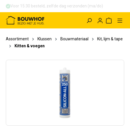
Voor 15:30 besteld, zelfde dag verzonden (ma/do)
hoofdinhoud
Winkelwag
Assortiment
Klussen
Bouwmateriaal
Kit, lijm & tape
Kitten & voegen