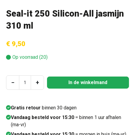
Seal-it 250 Silicon-All jasmijn
310 ml
€ 9,50
Op voorraad (20)
Producthoeveelheid: Voer de gewenste hoeve
−
+
In de winkelmand
Gratis retour
binnen 30 dagen
Vandaag besteld voor 15:30
= binnen 1 uur afhalen
(ma-vr)
Vandaag besteld voor 15:30
= morgen in huis (ma-vr)