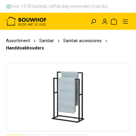
Voor 15:30 besteld, zelfde dag verzonden (ma/do)
hoofdinhoud
Winkelwag
Assortiment
Sanitair
Sanitair accessoires
Handdoekhouders