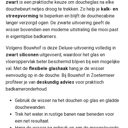
zwart
is een praktische keuze om doucheglas na elke
douchebeurt netjes droog te trekken. Zo help je
kalk- en
streepvorming
te beperken en blijft de douchecabine
langer verzorgd ogen. De zwarte uitvoering geeft de
wisser bovendien een moderne uitstraling die mooi past
in eigentijdse badkamers.
Volgens Bouwhof is deze Deluxe-uitvoering volledig in
zwart siliconen
uitgevoerd, waardoor het glas en
vloeroppervlak beter beschermd blijven bij een mogelijke
val. Met de
flexibele glashaak
hang je de wisser
eenvoudig op in de douche. Bij Bouwhof in Zoetermeer
profiteer je van
deskundig advies
voor praktisch
badkameronderhoud.
Gebruik de wisser na het douchen op glas en gladde
douchewanden.
Trek het water in rustige banen naar beneden voor
een net resultaat.
Hang de wisser na gebruik op aan de meegeleverde