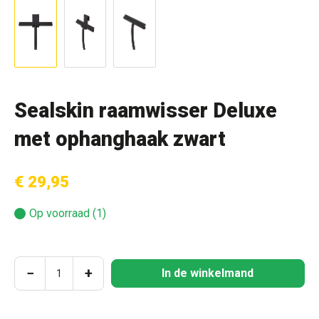
Sealskin raamwisser Deluxe
met ophanghaak zwart
€ 29,95
Op voorraad (1)
Producthoeveelheid: Voer de gewenste hoeve
−
+
In de winkelmand