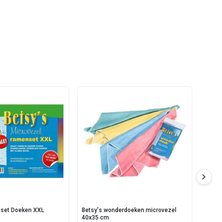
set Doeken XXL
Betsy's wonderdoeken microvezel
Bison
40x35 cm