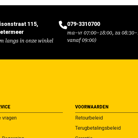
isonstraat 115,
079-3310700
etermeer
ma–vr 07:00–18:00, za 08:30–1
vanaf 09:00)
m langs in onze winkel
VICE
VOORWAARDEN
e vragen
Retourbeleid
Terugbetalingsbeleid