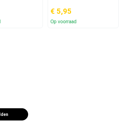
€ 5,95
€ 7
d
Op voorraad
Op v
lden