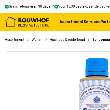
oekopdracht
Ga naar de hoofdnavigatie
Gratis retourneren 30 dagen*
Voor 15:30 besteld, zelfde dag 
Assortiment
Services
Part
Assortiment
Wonen
Huishoud & onderhoud
Schoonmaa