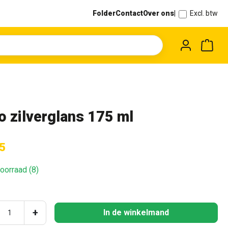
Folder
Contact
Over ons
|
Excl. btw
Wink
o zilverglans 175 ml
5
oorraad (8)
ucthoeveelheid: Voer de gewenste hoeveel
+
In de winkelmand