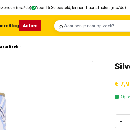
verzonden (ma/do)
Voor 15:30 besteld, binnen 1 uur afhalen (ma/do)
ners
Blog
Acties
Zoeken
kartikelen
Silv
€ 7,9
Op v
Prod
−