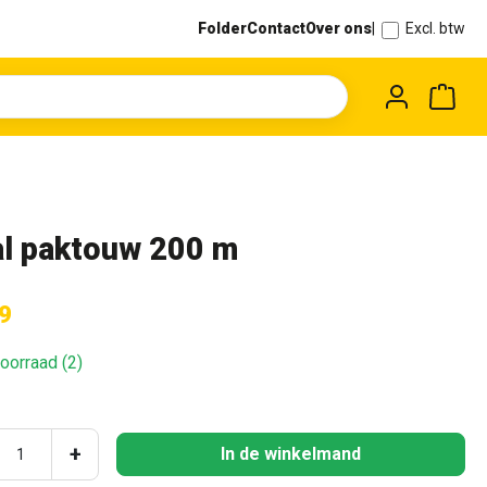
Folder
Contact
Over ons
|
Excl. btw
Wink
al paktouw 200 m
9
oorraad (2)
ucthoeveelheid: Voer de gewenste hoeveel
+
In de winkelmand