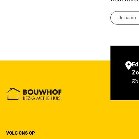
Ed
Zo
Ko
VOLG ONS OP