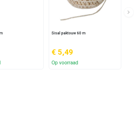
 m
Sisal paktouw 60 m
€ 5,49
d
Op voorraad