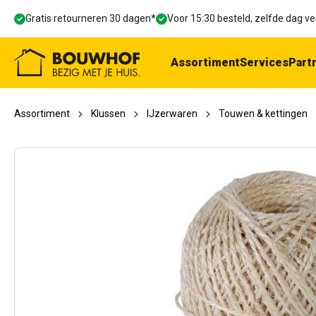
oekopdracht
Ga naar de hoofdnavigatie
Gratis retourneren 30 dagen*
Voor 15:30 besteld, zelfde dag 
Assortiment
Services
Part
Assortiment
Klussen
IJzerwaren
Touwen & kettingen