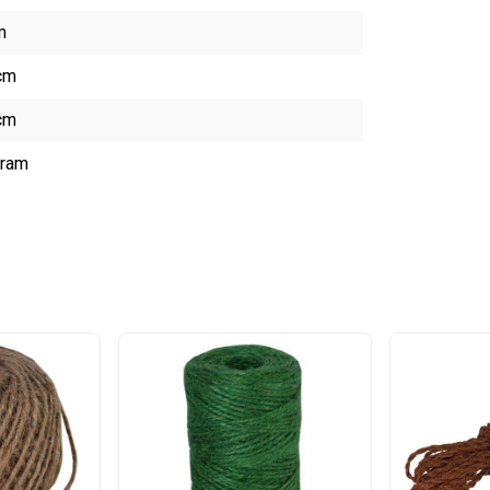
m
cm
cm
gram