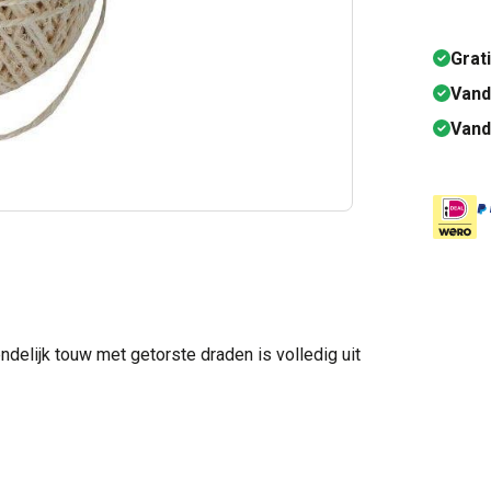
Grat
Vand
Vand
delijk touw met getorste draden is volledig uit