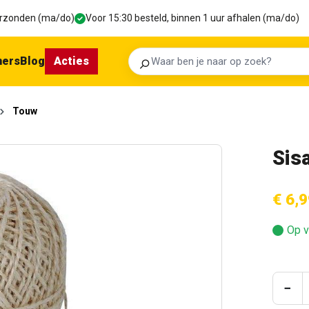
verzonden (ma/do)
Voor 15:30 besteld, binnen 1 uur afhalen (ma/do)
ners
Blog
Acties
Zoeken
Touw
Sis
€ 6,9
Op v
Prod
−