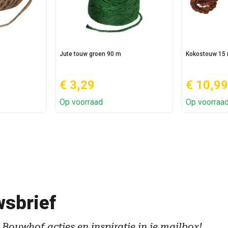
Jute touw groen 90 m
Kokostouw 15
€ 3,29
€ 10,99
Op voorraad
Op voorraa
sbrief
 Bouwhof acties en inspiratie in je mailbox!