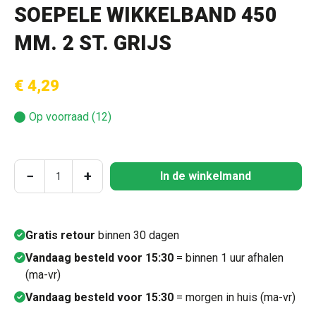
SOEPELE WIKKELBAND 450
MM. 2 ST. GRIJS
€ 4,29
Op voorraad (12)
Producthoeveelheid: Voer de gewenste hoeve
−
+
In de winkelmand
Gratis retour
binnen 30 dagen
Vandaag besteld voor 15:30
= binnen 1 uur afhalen
(ma-vr)
Vandaag besteld voor 15:30
= morgen in huis (ma-vr)