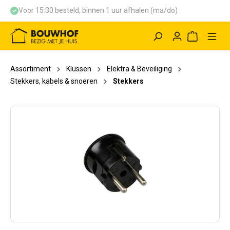
Voor 15:30 besteld, binnen 1 uur afhalen (ma/do)
hoofdinhoud
Winkelwag
Assortiment
Klussen
Elektra & Beveiliging
Stekkers, kabels & snoeren
Stekkers