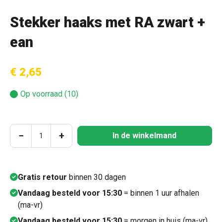
Stekker haaks met RA zwart +
ean
€ 2,65
Op voorraad (10)
Producthoeveelheid: Voer de gewenste hoeve
−
+
In de winkelmand
Gratis retour
binnen 30 dagen
Vandaag besteld voor 15:30
= binnen 1 uur afhalen
(ma-vr)
Vandaag besteld voor 15:30
= morgen in huis (ma-vr)