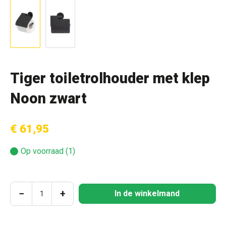
Tiger toiletrolhouder met klep
Noon zwart
€ 61,95
Op voorraad (1)
Producthoeveelheid: Voer de gewenste hoeve
−
+
In de winkelmand