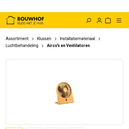
Voor 15:30 besteld, binnen 1 uur afhalen (ma/do)
hoofdinhoud
Winkelwag
Assortiment
Klussen
Installatiemateriaal
Luchtbehandeling
Airco's en Ventilatoren