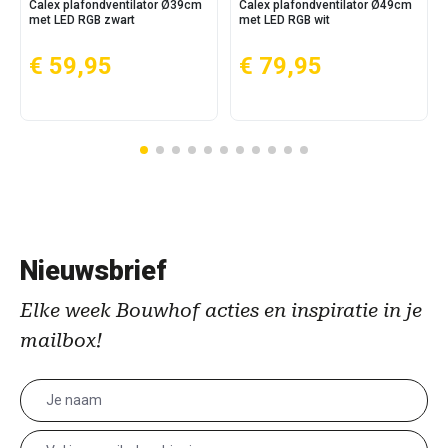
Calex plafondventilator Ø39cm
Calex plafondventilator Ø49cm
met LED RGB zwart
met LED RGB wit
€ 59,95
€ 79,95
Nieuwsbrief
Elke week Bouwhof acties en inspiratie in je
mailbox!