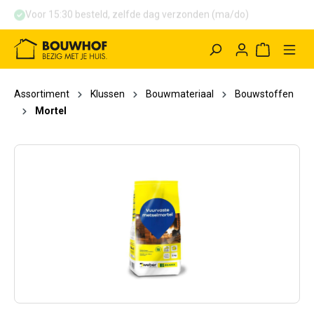
Voor 15:30 besteld, zelfde dag verzonden (ma/do)
hoofdinhoud
Winkelwag
Assortiment
Klussen
Bouwmateriaal
Bouwstoffen
Mortel