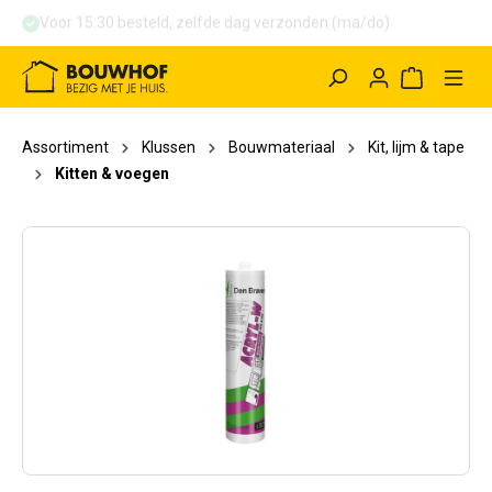
Voor 15:30 besteld, zelfde dag verzonden (ma/do)
hoofdinhoud
Winkelwag
Assortiment
Klussen
Bouwmateriaal
Kit, lijm & tape
Kitten & voegen