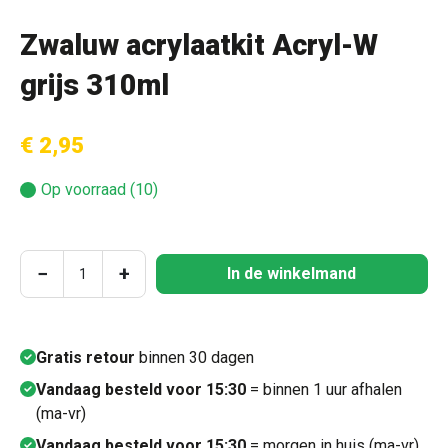
Zwaluw acrylaatkit Acryl-W
grijs 310ml
€ 2,95
Op voorraad (10)
Producthoeveelheid: Voer de gewenste hoeve
−
+
In de winkelmand
Gratis retour
binnen 30 dagen
Vandaag besteld voor 15:30
= binnen 1 uur afhalen
(ma-vr)
Vandaag besteld voor 15:30
= morgen in huis (ma-vr)