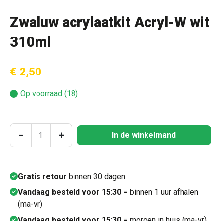
Zwaluw acrylaatkit Acryl-W wit
310ml
€ 2,50
Op voorraad (18)
Producthoeveelheid: Voer de gewenste hoeve
−
+
In de winkelmand
Gratis retour
binnen 30 dagen
Vandaag besteld voor 15:30
= binnen 1 uur afhalen
(ma-vr)
Vandaag besteld voor 15:30
= morgen in huis (ma-vr)