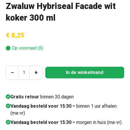
Zwaluw Hybriseal Facade wit
koker 300 ml
€ 8,25
Op voorraad (6)
Producthoeveelheid: Voer de gewenste hoeve
−
+
In de winkelmand
Gratis retour
binnen 30 dagen
Vandaag besteld voor 15:30
= binnen 1 uur afhalen
(ma-vr)
Vandaag besteld voor 15:30
= morgen in huis (ma-vr)