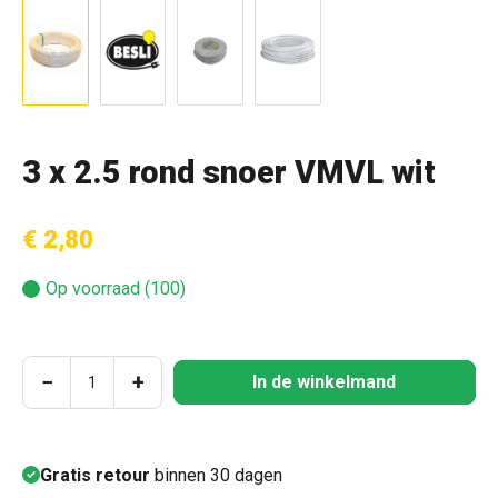
3 x 2.5 rond snoer VMVL wit
€ 2,80
Op voorraad (100)
Producthoeveelheid: Voer de gewenste hoeve
−
+
In de winkelmand
Gratis retour
binnen 30 dagen