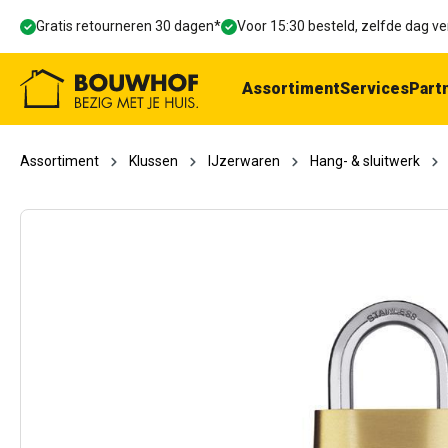
oekopdracht
Ga naar de hoofdnavigatie
Gratis retourneren 30 dagen*
Voor 15:30 besteld, zelfde dag 
Assortiment
Services
Part
Assortiment
Klussen
IJzerwaren
Hang- & sluitwerk