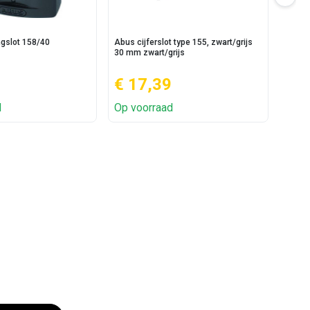
ngslot 158/40
Abus cijferslot type 155, zwart/grijs
Abus 
30 mm zwart/grijs
€ 17,39
€ 
d
Op voorraad
Op v