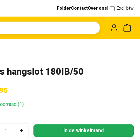
Folder
Contact
Over ons
|
Excl. btw
Wink
s hangslot 180IB/50
,95
oorraad (1)
ucthoeveelheid: Voer de gewenste hoeveel
+
In de winkelmand