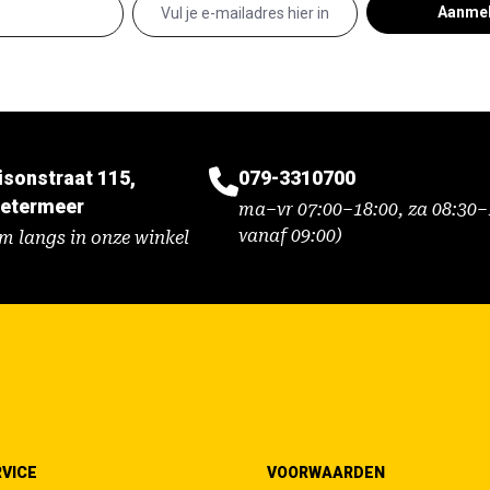
Aanme
isonstraat 115,
079-3310700
etermeer
ma–vr 07:00–18:00, za 08:30–1
vanaf 09:00)
m langs in onze winkel
VICE
VOORWAARDEN