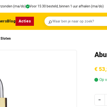
verzonden (ma/do)
Voor 15:30 besteld, binnen 1 uur afhalen (ma/do)
ners
Blog
Acties
Zoeken
Sloten
Abu
€ 53
Op v
Prod
−