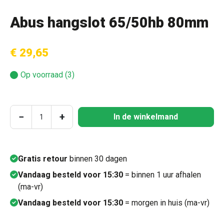
Abus hangslot 65/50hb 80mm
€ 29,65
Op voorraad (3)
Producthoeveelheid: Voer de gewenste hoeve
−
+
In de winkelmand
Gratis retour
binnen 30 dagen
Vandaag besteld voor 15:30
= binnen 1 uur afhalen
(ma-vr)
Vandaag besteld voor 15:30
= morgen in huis (ma-vr)