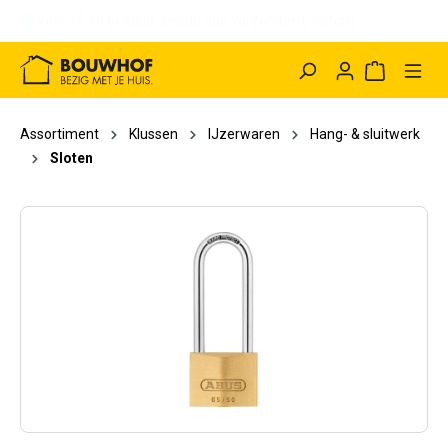
Voor 15:30 besteld, binnen 1 uur afhalen (ma/do)
hoofdinhoud
Winkelwag
Assortiment
Klussen
IJzerwaren
Hang- & sluitwerk
Sloten