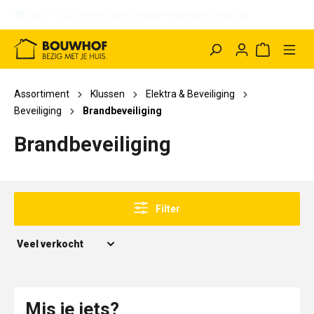
Voor 15:30 besteld, binnen 1 uur afhalen (ma/do)
hoofdinhoud
Winkelwag
Assortiment
Klussen
Elektra & Beveiliging
Beveiliging
Brandbeveiliging
Brandbeveiliging
Filter
Mis je iets?