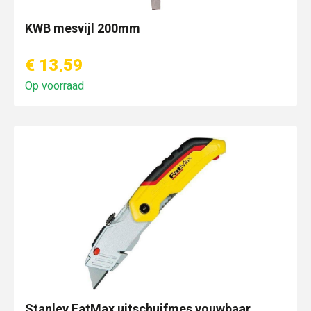
KWB mesvijl 200mm
€ 13,59
Op voorraad
Stanley FatMax uitschuifmes vouwbaar