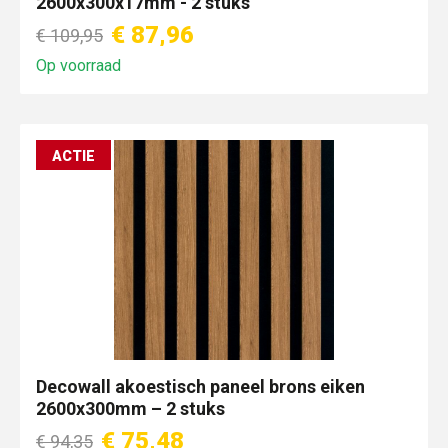
2600x300x17mm - 2 stuks
€ 87,96
€ 109,95
Op voorraad
ACTIE
Decowall akoestisch paneel brons eiken
2600x300mm – 2 stuks
€ 75,48
€ 94,35