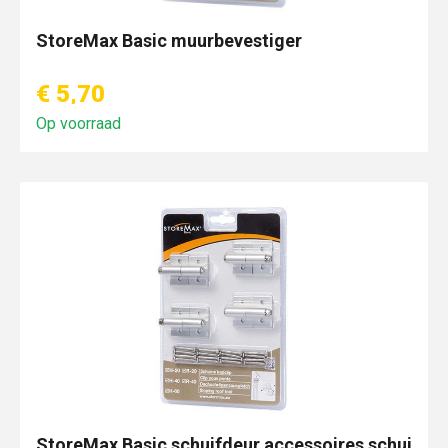
StoreMax Basic muurbevestiger
€ 5,70
Op voorraad
StoreMax Basic schuifdeur accessoires schui