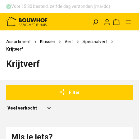
Voor 15:30 besteld, zelfde dag verzonden (ma/do)
hoofdinhoud
Winkelwag
Assortiment
Klussen
Verf
Speciaalverf
Krijtverf
Krijtverf
Filter
Mis je iets?