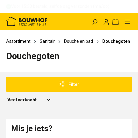
Voor 15:30 besteld, binnen 1 uur afhalen (ma/do)
hoofdinhoud
Winkelwag
Assortiment
Sanitair
Douche en bad
Douchegoten
Douchegoten
Filter
Mis je iets?